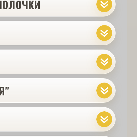
 МОЛОЧКИ
Я"