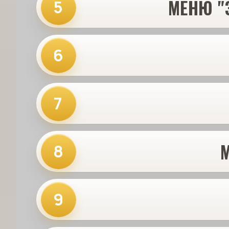
МЕНЮ "
5
6
7
8
9