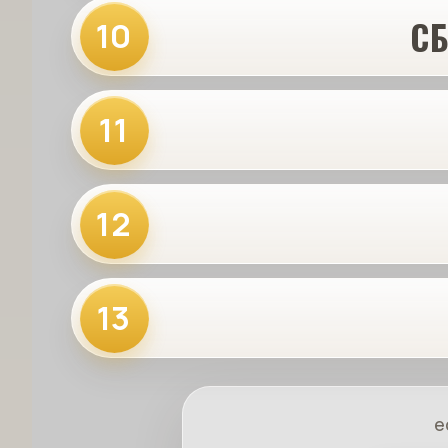
С
10
11
12
13
е