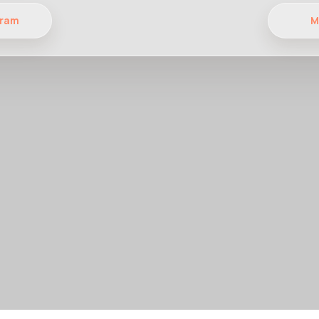
gram
М