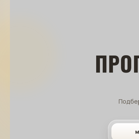
ПРО
Подбер
М