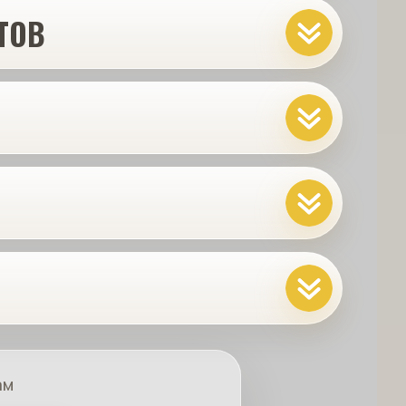
ТОВ
ам