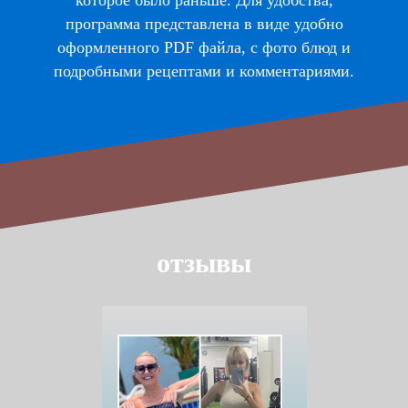
программа представлена в виде удобно
оформленного
PDF файла
, с фото блюд и
подробными рецептами и комментариями.
отзывы