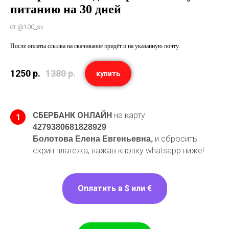
питанию на 30 дней
от @100_sv
После оплаты ссылка на скачивание придёт и на указанную почту.
1250
р.
1380
р.
купить
СБЕРБАНК ОНЛАЙН
на карту
1
4279380681828929
и сбросить
Болотова Елена Евгеньевна,
скрин платежа, нажав кнопку whatsapp ниже!
Оплатить в $ или €