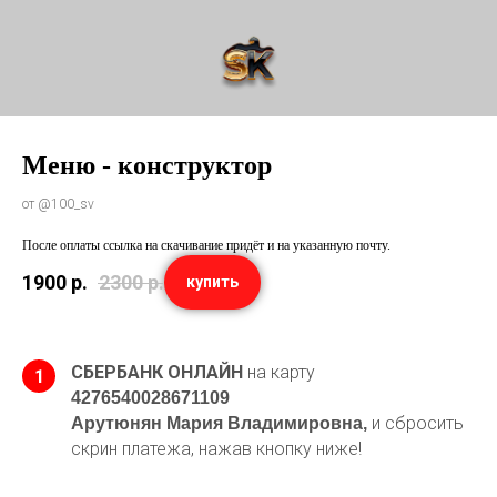
Меню - конструктор
от @100_sv
После оплаты ссылка на скачивание придёт и на указанную почту.
1900
р.
2300
р.
купить
СБЕРБАНК ОНЛАЙН
на карту
1
4276540028671109
и сбросить
Арутюнян Мария Владимировна,
скрин платежа, нажав кнопку ниже!