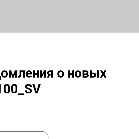
домления о новых
100_SV