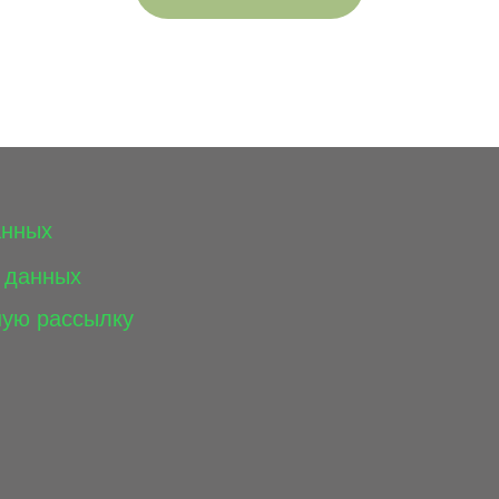
анных
 данных
ную рассылку